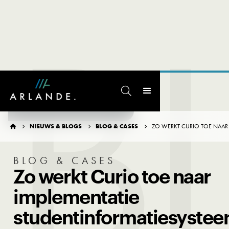
B

TERUG NAAR OVERZICHT
NIEUWS & BLOGS
BLOG & CASES
ZO WERKT CURIO TOE NAAR 




BLOG & CASES
Zo werkt Curio toe naar
implementatie
studentinformatiesyste