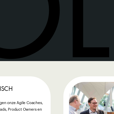
OL
ISCH
rgen onze Agile Coaches,
eads, Product Owners en