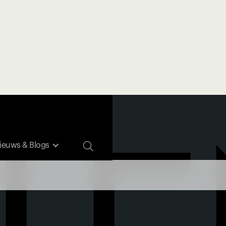

ieuws & Blogs