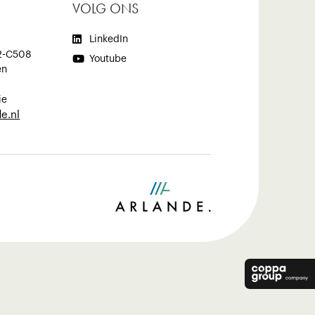
VOLG ONS

LinkedIn
2-C508

Youtube
en
ie
e.nl