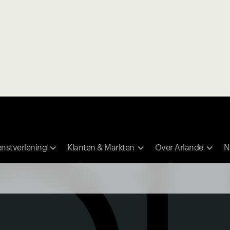
enstverlening
Klanten & Markten
Over Arlande
N