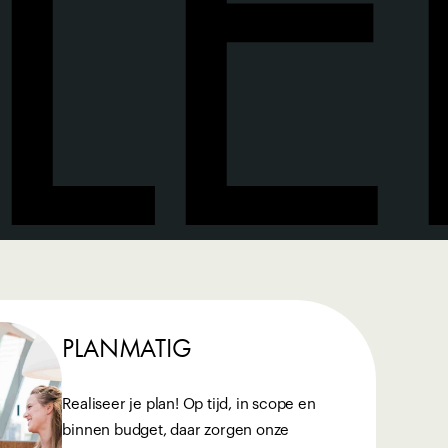
L
PLANMATIG
Realiseer je plan! Op tijd, in scope en
binnen budget, daar zorgen onze