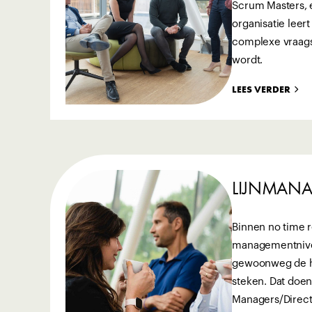
Scrum Masters, 
organisatie leer
complexe vraag
wordt.
LEES VERDER
LIJNMAN
Binnen no time r
managementnivea
gewoonweg de h
steken. Dat doen
Managers/Direct