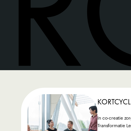
R
KORTCYCL
In co-creatie zo
Transformatie L