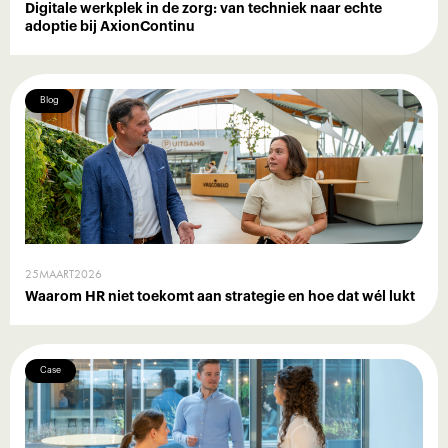
Digitale werkplek in de zorg: van techniek naar echte
adoptie bij AxionContinu
Blog
25
MAART
2026
Waarom HR niet toekomt aan strategie en hoe dat wél lukt
Case