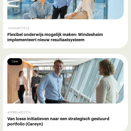
16
MAART
2026
Flexibel onderwijs mogelijk maken: Windesheim
implementeert nieuw resultaatsysteem
Case
4
FEBRUARI
2026
Van losse initiatieven naar een strategisch gestuurd
portfolio (Careyn)