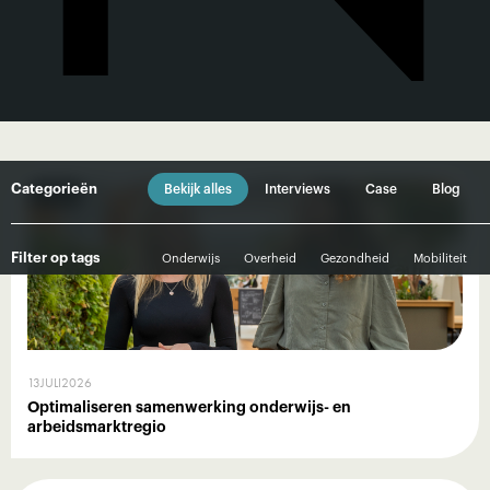
Categorieën
Bekijk alles
Interviews
Case
Blog
Case
Filter op tags
Onderwijs
Overheid
Gezondheid
Mobiliteit
13
JULI
2026
Optimaliseren samenwerking onderwijs- en
arbeidsmarktregio