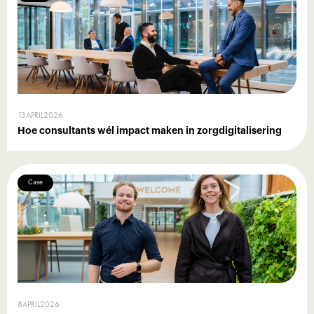
13
APRIL
2026
Hoe consultants wél impact maken in zorgdigitalisering
Case
8
APRIL
2026