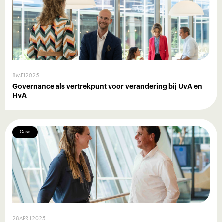
8
MEI
2025
Governance als vertrekpunt voor verandering bij UvA en
HvA
Case
28
APRIL
2025