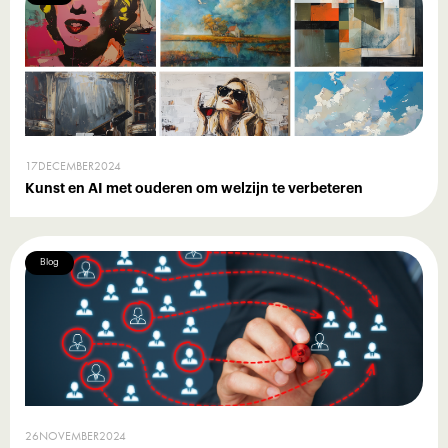
17
DECEMBER
2024
Kunst en AI met ouderen om welzijn te verbeteren
Blog
26
NOVEMBER
2024