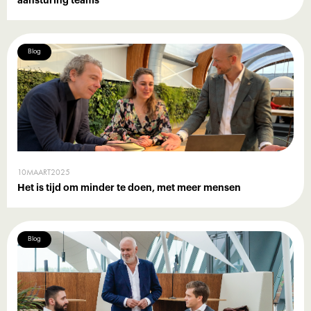
aansturing teams
Blog
10
MAART
2025
Het is tijd om minder te doen, met meer mensen
Blog