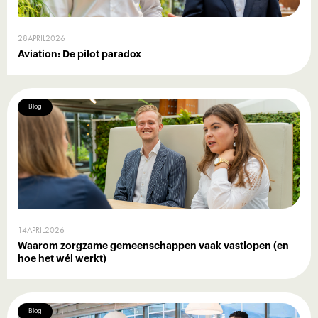
28
APRIL
2026
Aviation: De pilot paradox
Blog
14
APRIL
2026
Waarom zorgzame gemeenschappen vaak vastlopen (en
hoe het wél werkt)
Blog