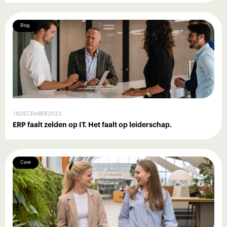
Blog
18
DECEMBER
2025
ERP faalt zelden op IT. Het faalt op leiderschap.
Case