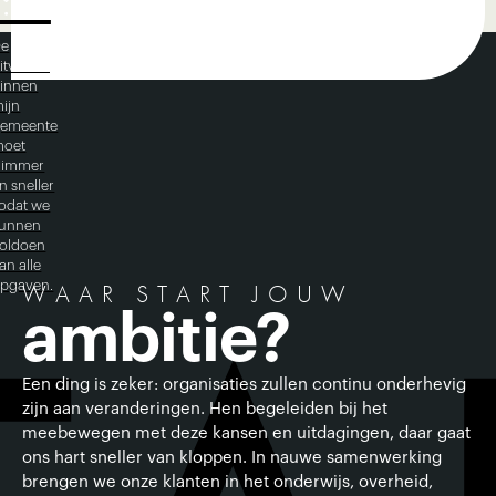
De
itvoering
innen
ijn
emeente
moet
limmer
n sneller
odat we
unnen
oldoen
an alle
pgaven.
WAAR START JOUW
ambitie?
Een ding is zeker: organisaties zullen continu onderhevig
zijn aan veranderingen. Hen begeleiden bij het
meebewegen met deze kansen en uitdagingen, daar gaat
ons hart sneller van kloppen. In nauwe samenwerking
brengen we onze klanten in het onderwijs, overheid,