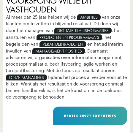
VOORSPONG WIL JE DIT
VASTHOUDEN
AMBITIES
Al meer dan 25 jaar helpen wij de
van onze
klanten om te zetten in blijvend resultaat. Dit doen wij
DIGITALE TRANSFORMATIES
door het managen van
, het
PROJECTEN EN PROGRAMMA’S
aansturen van
, het
VERANDERTRAJECTEN
begeleiden van
en het ad interim
MANAGEMENT POSITIES
invullen van
. Daarnaast
adviseren wij organisaties over informatiemanagement,
procesoptimalisatie, bedrijfsvoering, agile werken en
(project)besturing. Met de focus op resultaat durven
ONZE MANAGERS
tijdens het proces al verder vooruit te
kijken. Want als het resultaat en de voorsprong eenmaal
binnen handbereik is, is het de kunst om in de toekomst
de voorsprong te behouden.
BEKIJK ONZE EXPERTISES
