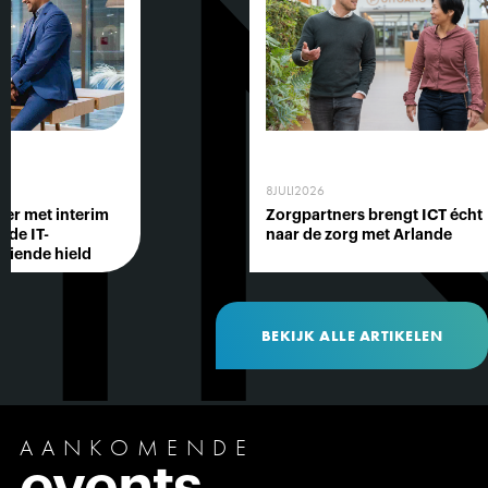
I
8
JULI
2026
er met interim
Zorgpartners brengt ICT écht
 de IT-
naar de zorg met Arlande
aiende hield
BEKIJK ALLE ARTIKELEN
AANKOMENDE