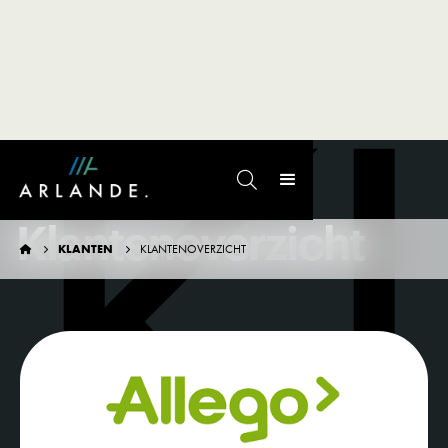
K

KLANTEN
Klantenoverzicht
KLANTEN
KLANTENOVERZICHT


