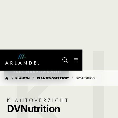
K

TERUG NAAR OVERZICHT
KLANTEN
KLANTENOVERZICHT
DVNUTRITION




KLANTOVERZICHT
DVNutrition