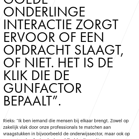
ONDERLINGE 
INTERACTIE ZORGT 
ERVOOR OF EEN 
OPDRACHT SLAAGT, 
OF NIET. HET IS DE 
KLIK DIE DE 
GUNFACTOR 
BEPAALT”. 
Rieks: “Ik ben iemand die mensen bij elkaar brengt. Zowel op
zakelijk vlak door onze professionals te matchen aan
vraagstukken in bijvoorbeeld de onderwijssector, maar ook op