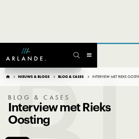
B

TERUG NAAR OVERZICHT
NIEUWS & BLOGS
BLOG & CASES
INTERVIEW MET RIEKS OOST




BLOG & CASES
Interview met Rieks
Oosting