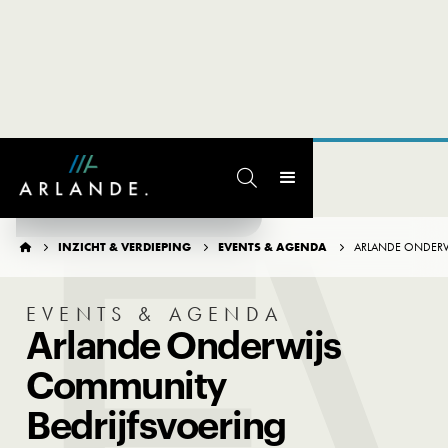
E

TERUG NAAR OVERZICHT
INZICHT & VERDIEPING
EVENTS & AGENDA
ARLANDE ONDERW




EVENTS & AGENDA
Arlande Onderwijs
Community
Bedrijfsvoering