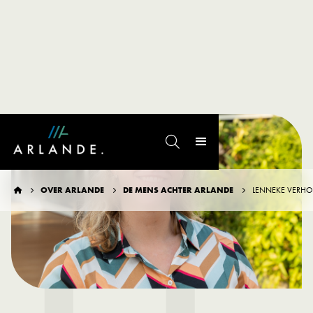
L

OVER ARLANDE
DE MENS ACHTER ARLANDE
LENNEKE VERHO



