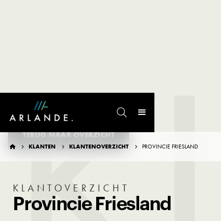
K

TERUG NAAR OVERZICHT
KLANTEN
KLANTENOVERZICHT
PROVINCIE FRIESLAND




KLANTOVERZICHT
Provincie Friesland