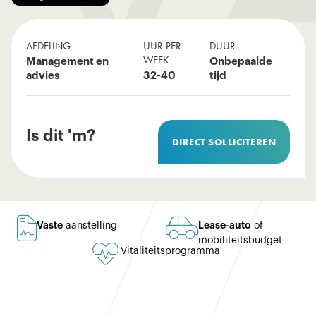
AFDELING
UUR PER
DUUR
WEEK
Management en
Onbepaalde
advies
32-40
tijd
Is dit 'm?
DIRECT SOLLICITEREN


Vaste
Lease-auto
aanstelling
of
mobiliteitsbudget

Vitaliteitsprogramma