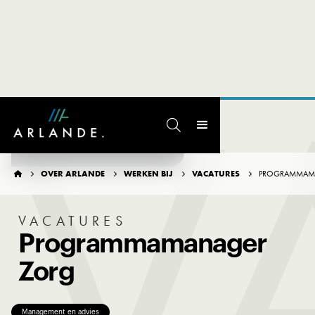
V

TERUG NAAR OVERZICHT
OVER ARLANDE
WERKEN BIJ
VACATURES
PROGRAMMAM





VACATURES
Programmamanager
Zorg
Management en advies