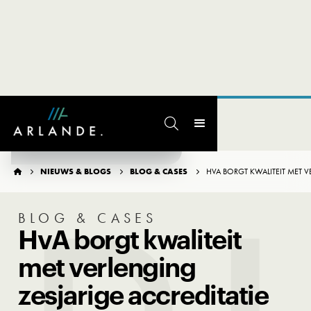

TERUG NAAR OVERZICHT
NIEUWS & BLOGS
BLOG & CASES
HVA BORGT KWALITEIT MET V




BLOG & CASES
HvA borgt kwaliteit
met verlenging
zesjarige accreditatie