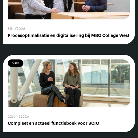
8
JULY
2026
Procesoptimalisatie en digitalisering bij MBO College West
Case
22
JUNE
2026
Compleet en actueel functieboek voor SCIO