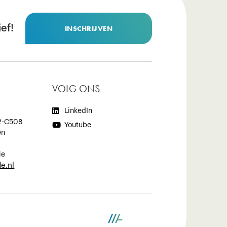
ef!
INSCHRIJVEN
VOLG ONS

LinkedIn
2-C508

Youtube
en
ie
e.nl