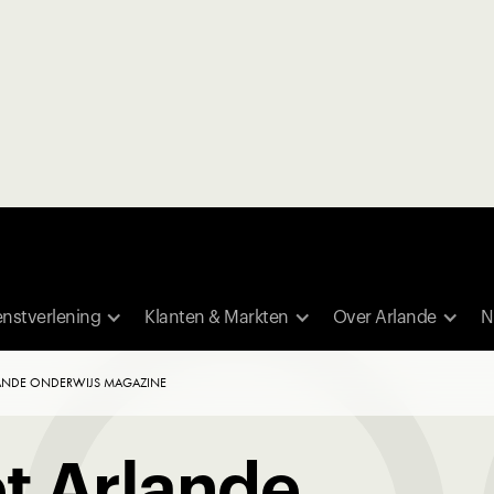
enstverlening
Klanten & Markten
Over Arlande
N
ANDE ONDERWIJS MAGAZINE
t Arlande