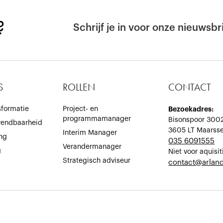
?
Schrijf je in voor onze nieuwsbri
S
ROLLEN
CONTACT
sformatie
Project- en
Bezoekadres:
programmamanager
Bisonspoor 300
wendbaarheid
3605 LT Maarss
Interim Manager
ing
035 6091555
Verandermanager
g
Niet voor aquisit
Strategisch adviseur
‍contact@arland