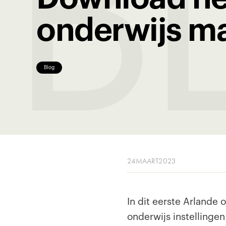
B
onderwijs m
Blog
24
MAART
2023
In dit eerste Arlande 
onderwijs instellinge