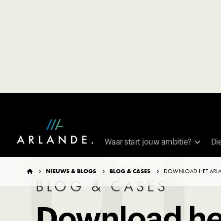
TERUG NAAR OVERZICHT
Waar start jouw ambitie?
Di
NIEUWS & BLOGS
BLOG & CASES
DOWNLOAD HET ARL




BLOG & CASES
Download he