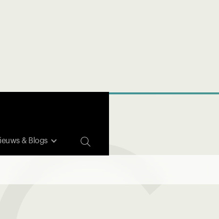

ieuws & Blogs