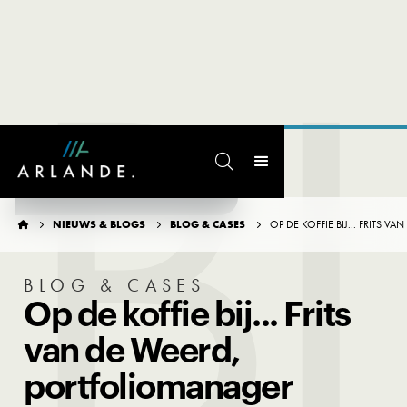
B

TERUG NAAR OVERZICHT
NIEUWS & BLOGS
BLOG & CASES
OP DE KOFFIE BIJ... FRIT




BLOG & CASES
Op de koffie bij... Frits
van de Weerd,
portfoliomanager