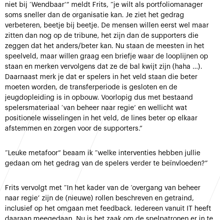
niet bij ‘Wendbaar’” meldt Frits, “je wilt als portfoliomanager
soms sneller dan de organisatie kan. Je ziet het gedrag
verbeteren, beetje bij beetje. De mensen willen eerst wel maar
zitten dan nog op de tribune, het zijn dan de supporters die
zeggen dat het anders/beter kan. Nu staan de meesten in het
speelveld, maar willen graag een briefje waar de looplijnen op
staan en merken vervolgens dat ze de bal kwijt zijn (haha …).
Daarnaast merk je dat er spelers in het veld staan die beter
moeten worden, de transferperiode is gesloten en de
jeugdopleiding is in opbouw. Voorlopig dus met bestaand
spelersmateriaal ‘van beheer naar regie’ en wellicht wat
positionele wisselingen in het veld, de lines beter op elkaar
afstemmen en zorgen voor de supporters.”
“Leuke metafoor” beaam ik “welke interventies hebben jullie
gedaan om het gedrag van de spelers verder te beïnvloeden?”
Frits vervolgt met “In het kader van de ‘overgang van beheer
naar regie’ zijn de (nieuwe) rollen beschreven en getraind,
inclusief op het omgaan met feedback. Iedereen vanuit IT heeft
daaraan meegedaan. Nu is het zaak om de spelpatronen er in te