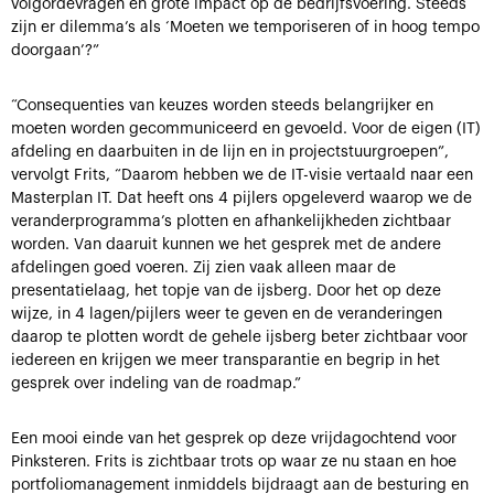
volgordevragen en grote impact op de bedrijfsvoering. Steeds
zijn er dilemma’s als ‘Moeten we temporiseren of in hoog tempo
doorgaan’?”
“Consequenties van keuzes worden steeds belangrijker en
moeten worden gecommuniceerd en gevoeld. Voor de eigen (IT)
afdeling en daarbuiten in de lijn en in projectstuurgroepen”,
vervolgt Frits, “Daarom hebben we de IT-visie vertaald naar een
Masterplan IT. Dat heeft ons 4 pijlers opgeleverd waarop we de
veranderprogramma’s plotten en afhankelijkheden zichtbaar
worden. Van daaruit kunnen we het gesprek met de andere
afdelingen goed voeren. Zij zien vaak alleen maar de
presentatielaag, het topje van de ijsberg. Door het op deze
wijze, in 4 lagen/pijlers weer te geven en de veranderingen
daarop te plotten wordt de gehele ijsberg beter zichtbaar voor
iedereen en krijgen we meer transparantie en begrip in het
gesprek over indeling van de roadmap.”
Een mooi einde van het gesprek op deze vrijdagochtend voor
Pinksteren. Frits is zichtbaar trots op waar ze nu staan en hoe
portfoliomanagement inmiddels bijdraagt aan de besturing en