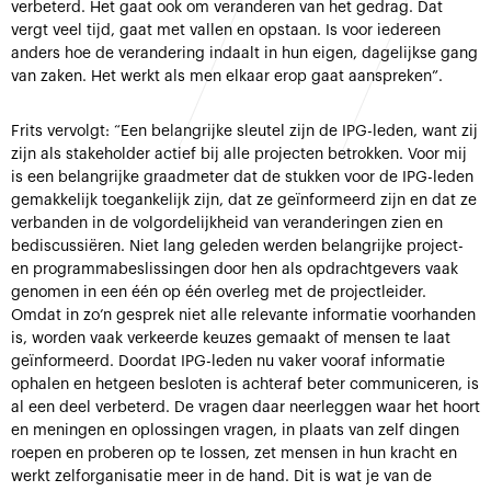
verbeterd. Het gaat ook om veranderen van het gedrag. Dat
vergt veel tijd, gaat met vallen en opstaan. Is voor iedereen
anders hoe de verandering indaalt in hun eigen, dagelijkse gang
van zaken. Het werkt als men elkaar erop gaat aanspreken”.
Frits vervolgt: “Een belangrijke sleutel zijn de IPG-leden, want zij
zijn als stakeholder actief bij alle projecten betrokken. Voor mij
is een belangrijke graadmeter dat de stukken voor de IPG-leden
gemakkelijk toegankelijk zijn, dat ze geïnformeerd zijn en dat ze
verbanden in de volgordelijkheid van veranderingen zien en
bediscussiëren. Niet lang geleden werden belangrijke project-
en programmabeslissingen door hen als opdrachtgevers vaak
genomen in een één op één overleg met de projectleider.
Omdat in zo’n gesprek niet alle relevante informatie voorhanden
is, worden vaak verkeerde keuzes gemaakt of mensen te laat
geïnformeerd. Doordat IPG-leden nu vaker vooraf informatie
ophalen en hetgeen besloten is achteraf beter communiceren, is
al een deel verbeterd. De vragen daar neerleggen waar het hoort
en meningen en oplossingen vragen, in plaats van zelf dingen
roepen en proberen op te lossen, zet mensen in hun kracht en
werkt zelforganisatie meer in de hand. Dit is wat je van de