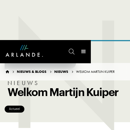
N

TERUG NAAR OVERZICHT
NIEUWS & BLOGS
NIEUWS
WELKOM MARTIJN KUIPER




NIEUWS
Welkom Martijn Kuiper
Actueel