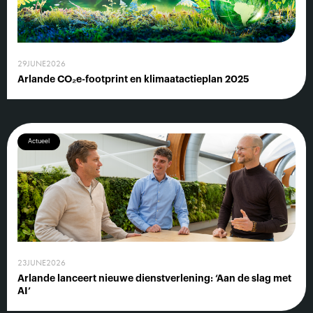
29
JUNE
2026
Arlande CO₂e-footprint en klimaatactieplan 2025
Actueel
23
JUNE
2026
Arlande lanceert nieuwe dienstverlening: ‘Aan de slag met
AI’