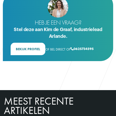
HEB JE EEN VRAAG?
Stel deze aan Kim de Graaf, industrielead
Arlande.
0625734595
BEKIJK PROFIEL
OF BEL DIRECT OP

MEEST RECENTE
ARTIKELEN