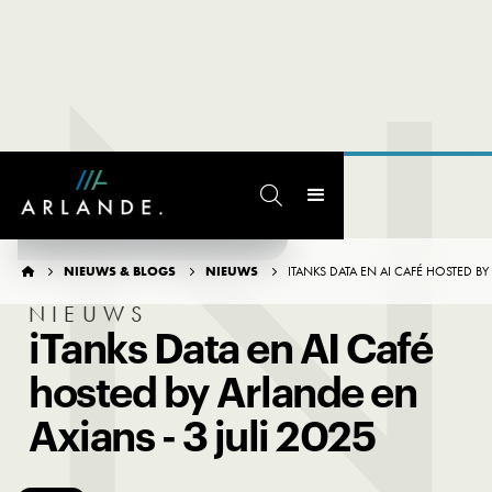
N

TERUG NAAR OVERZICHT
NIEUWS & BLOGS
NIEUWS
ITANKS DATA EN AI CAFÉ HOSTED BY




NIEUWS
iTanks Data en AI Café
hosted by Arlande en
Axians - 3 juli 2025