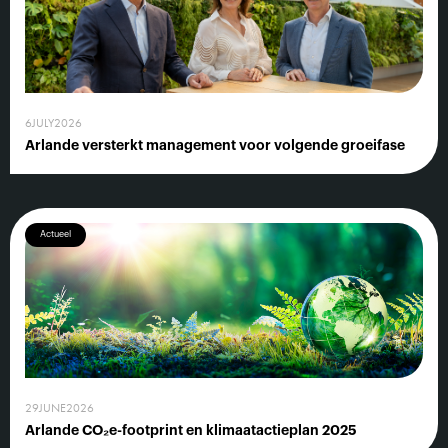
6
JULY
2026
Arlande versterkt management voor volgende groeifase
Actueel
29
JUNE
2026
Arlande CO₂e-footprint en klimaatactieplan 2025