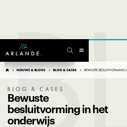
B

TERUG NAAR OVERZICHT
NIEUWS & BLOGS
BLOG & CASES
BEWUSTE BESLUITVORMING 




BLOG & CASES
Bewuste
besluitvorming in het
onderwijs