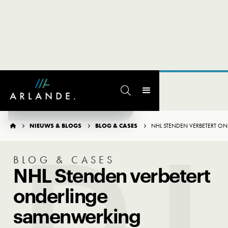

TERUG NAAR OVERZICHT
NIEUWS & BLOGS
BLOG & CASES
NHL STENDEN VERBETERT O




BLOG & CASES
NHL Stenden verbetert
onderlinge
samenwerking