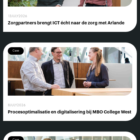
13
JULY
2026
Zorgpartners brengt ICT écht naar de zorg met Arlande
Case
8
JULY
2026
Procesoptimalisatie en digitalisering bij MBO College West
Case