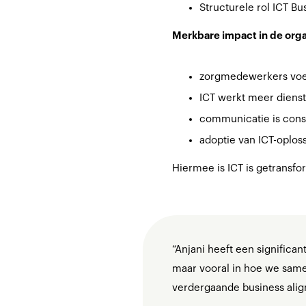
Structurele rol ICT B
Merkbare impact in de orga
zorgmedewerkers voe
ICT werkt meer diens
communicatie is consi
adoptie van ICT-oplo
Hiermee is ICT is getransfo
“Anjani heeft een significan
maar vooral in hoe we same
verdergaande business align