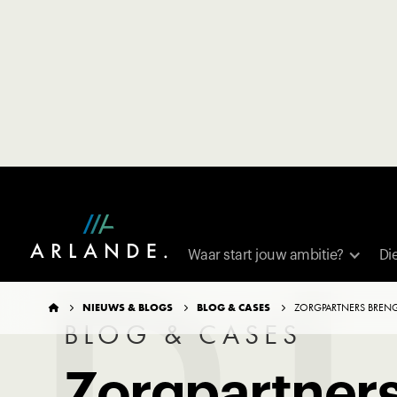
TERUG NAAR OVERZICHT
Waar start jouw ambitie?
Di
NIEUWS & BLOGS
BLOG & CASES
ZORGPARTNERS BRENG




BLOG & CASES
Zorgpartners