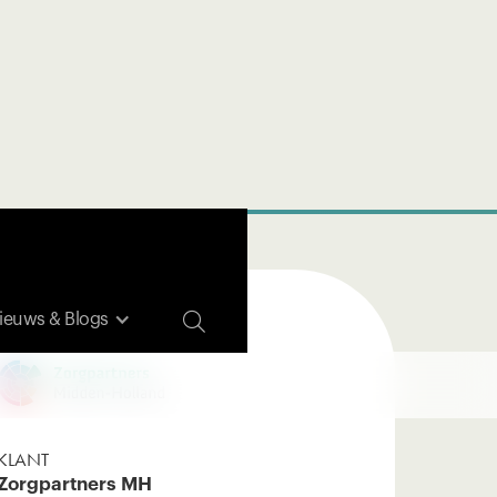

ieuws & Blogs
KLANT
Zorgpartners MH