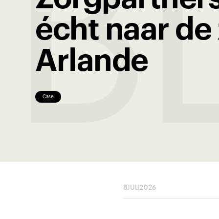
B
écht naar de
Arlande
Case
8
JULI
2026