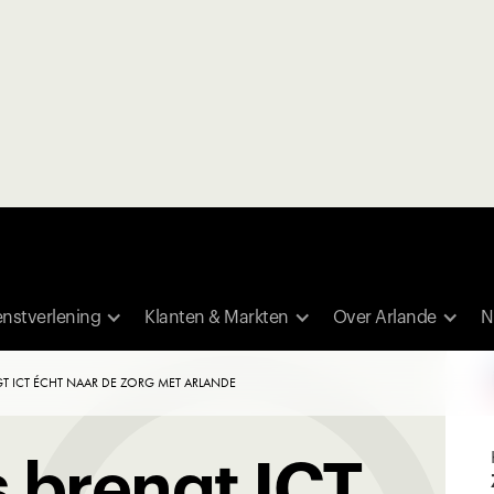
enstverlening
Klanten & Markten
Over Arlande
N
T ICT ÉCHT NAAR DE ZORG MET ARLANDE
 brengt ICT