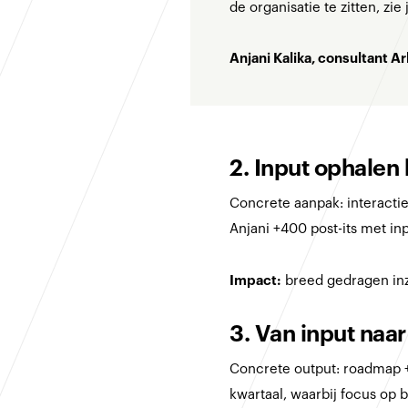
de organisatie te zitten, zi
Anjani Kalika, consultant A
2. Input ophalen 
Concrete aanpak: interacti
Anjani +400 post-its met i
Impact:
breed gedragen inzi
3. Van input naar
Concrete output: roadmap + 
kwartaal, waarbij focus op