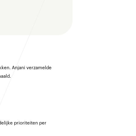
kken. Anjani verzamelde
haald.
lijke prioriteiten per
.