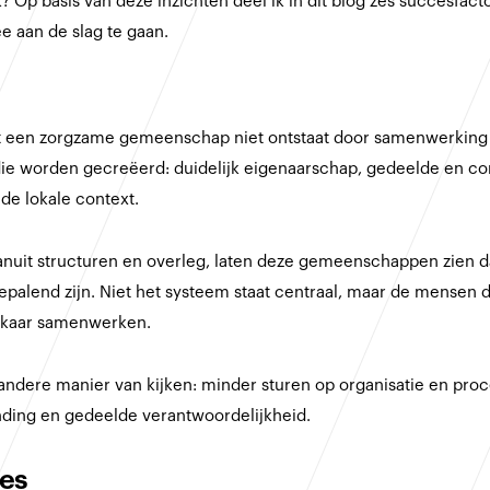
? Op basis van deze inzichten deel ik in dit blog zes succesfact
e aan de slag te gaan.
dat een zorgzame gemeenschap niet ontstaat door samenwerking 
s die worden gecreëerd: duidelijk eigenaarschap, gedeelde en c
 de lokale context.
nuit structuren en overleg, laten deze gemeenschappen zien da
epalend zijn. Niet het systeem staat centraal, maar de mensen 
elkaar samenwerken.
ndere manier van kijken: minder sturen op organisatie en pro
binding en gedeelde verantwoordelijkheid.
ies