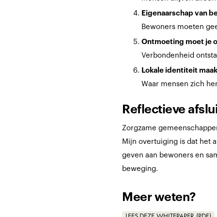
Eigenaarschap van be
Bewoners moeten geen
Ontmoeting moet je 
Verbondenheid ontstaat
Lokale identiteit maak
Waar mensen zich her
Reflectieve afslu
Zorgzame gemeenschappen z
Mijn overtuiging is dat het 
geven aan bewoners en samen
beweging.
Meer weten?
LEES DEZE WHITEPAPER (PDF)