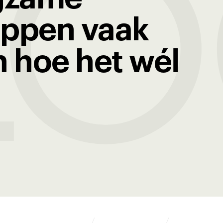
LO
ppen vaak
n hoe het wél