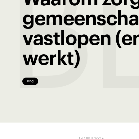
B
gemeenscha
vastlopen (e
werkt)
Blog
14
APRIL
2026