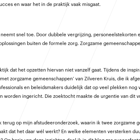
ucces en waar het in de praktijk vaak misgaat.
neemt snel toe. Door dubbele vergrijzing, personeelstekorten 
oplossingen buiten de formele zorg. Zorgzame gemeenschappen
raktijk dat het opzetten hiervan niet vanzelf gaat. Tijdens de insp
et zorgzame gemeenschappen’ van Zilveren Kruis, die ik afgel
fessionals en beleidsmakers duidelijk dat op veel plekken nog 
worden ingericht. Die zoektocht maakte de urgentie van dit vr
 ik terug op mijn afstudeeronderzoek, waarin ik twee zorgzam
aakt dat het daar wél werkt? En welke elementen versterken 