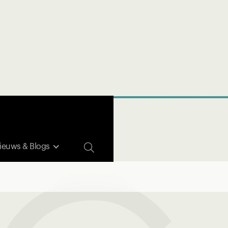

ieuws & Blogs