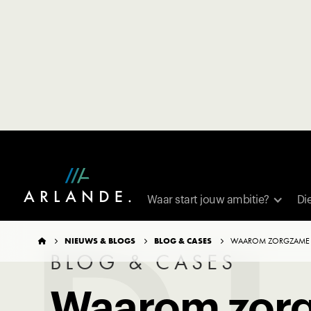
TERUG NAAR OVERZICHT
Waar start jouw ambitie?
Di
NIEUWS & BLOGS
BLOG & CASES
WAAROM ZORGZAME G




BLOG & CASES
Waarom zor