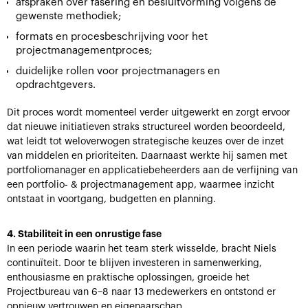
afspraken over fasering en besluitvorming volgens de
gewenste methodiek;
formats en procesbeschrijving voor het
projectmanagementproces;
duidelijke rollen voor projectmanagers en
opdrachtgevers.
Dit proces wordt momenteel verder uitgewerkt en zorgt ervoor
dat nieuwe initiatieven straks structureel worden beoordeeld,
wat leidt tot weloverwogen strategische keuzes over de inzet
van middelen en prioriteiten. Daarnaast werkte hij samen met
portfoliomanager en applicatiebeheerders aan de verfijning van
een portfolio- & projectmanagement app, waarmee inzicht
ontstaat in voortgang, budgetten en planning.
4. Stabiliteit in een onrustige fase
In een periode waarin het team sterk wisselde, bracht Niels
continuïteit. Door te blijven investeren in samenwerking,
enthousiasme en praktische oplossingen, groeide het
Projectbureau van 6–8 naar 13 medewerkers en ontstond er
opnieuw vertrouwen en eigenaarschap.