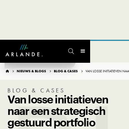

TERUG NAAR OVERZICHT
NIEUWS & BLOGS
BLOG & CASES
VAN LOSSE INITIATIEVEN NA




BLOG & CASES
Van losse initiatieven
naar een strategisch
gestuurd portfolio