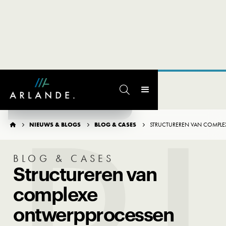

TERUG NAAR OVERZICHT
NIEUWS & BLOGS
BLOG & CASES
STRUCTUREREN VAN COMPL




BLOG & CASES
Structureren van
complexe
ontwerpprocessen