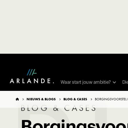
TERUG NAAR OVERZICHT
Waar start jouw ambitie?
Di
NIEUWS & BLOGS
BLOG & CASES
BORGINGSVOORSTEL E




BLOG & CASES
Borgingsvoor