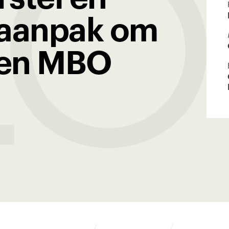
LO
 aanpak om
len MBO