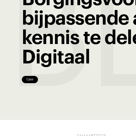
B
bijpassende
kennis te de
Digitaal
Case
24
MAART
2023