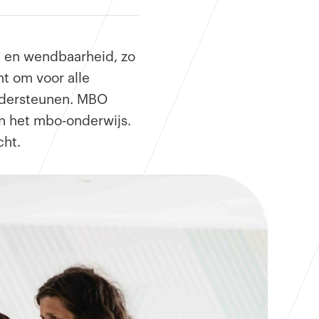
e en wendbaarheid, zo
t om voor alle
ondersteunen. MBO
an het mbo-onderwijs.
cht.