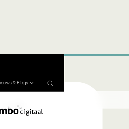

ieuws & Blogs