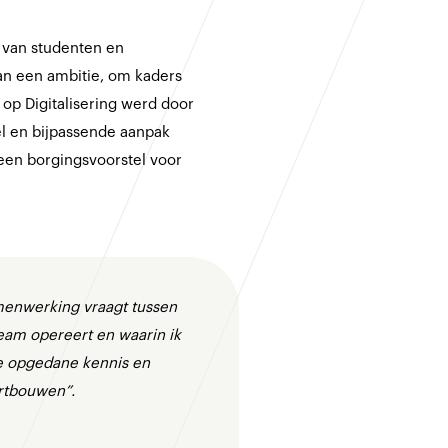
 van studenten en
an een ambitie, om kaders
p Digitalisering werd door
l en bijpassende aanpak
een borgingsvoorstel voor
menwerking vraagt tussen
team opereert en waarin ik
de opgedane kennis en
ortbouwen”.