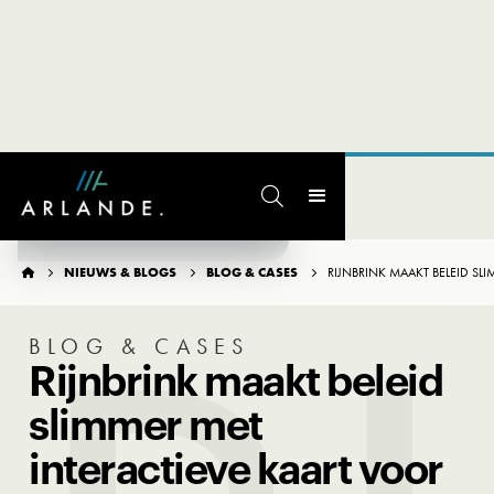

TERUG NAAR OVERZICHT
NIEUWS & BLOGS
BLOG & CASES
RIJNBRINK MAAKT BELEID SL




BLOG & CASES
Rijnbrink maakt beleid
slimmer met
interactieve kaart voor