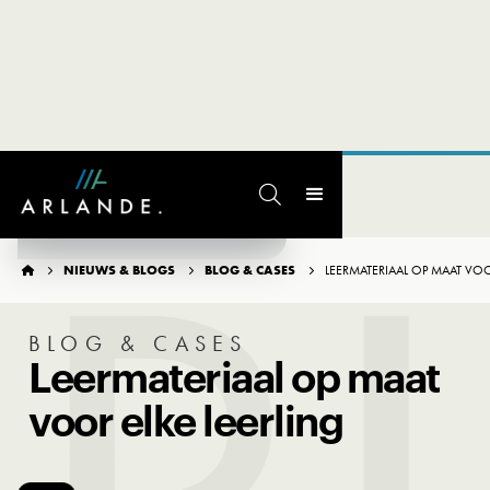

TERUG NAAR OVERZICHT
NIEUWS & BLOGS
BLOG & CASES
LEERMATERIAAL OP MAAT VOO




BLOG & CASES
Leermateriaal op maat
voor elke leerling