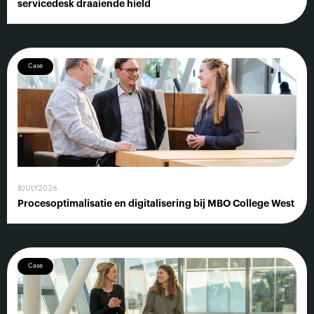
servicedesk draaiende hield
Case
8
JULY
2026
Procesoptimalisatie en digitalisering bij MBO College West
Case