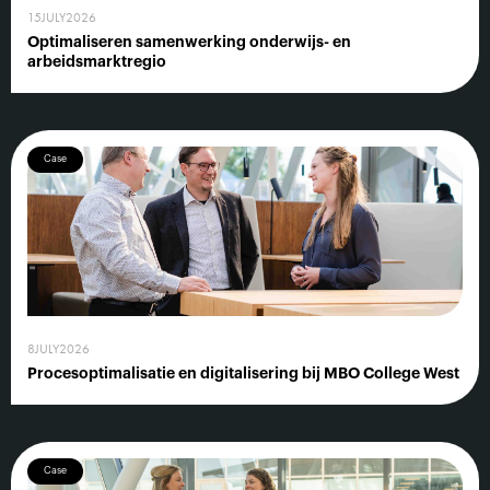
15
JULY
2026
Optimaliseren samenwerking onderwijs- en
arbeidsmarktregio
Case
8
JULY
2026
Procesoptimalisatie en digitalisering bij MBO College West
Case