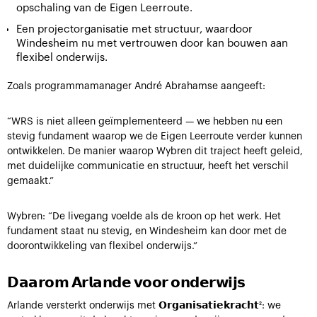
opschaling van de Eigen Leerroute.
Een projectorganisatie met structuur, waardoor
Windesheim nu met vertrouwen door kan bouwen aan
flexibel onderwijs.
Zoals programmamanager André Abrahamse aangeeft:
“WRS is niet alleen geïmplementeerd — we hebben nu een
stevig fundament waarop we de Eigen Leerroute verder kunnen
ontwikkelen. De manier waarop Wybren dit traject heeft geleid,
met duidelijke communicatie en structuur, heeft het verschil
gemaakt.”
Wybren: “De livegang voelde als de kroon op het werk. Het
fundament staat nu stevig, en Windesheim kan door met de
doorontwikkeling van flexibel onderwijs.”
𝗗𝗮𝗮𝗿𝗼𝗺 𝗔𝗿𝗹𝗮𝗻𝗱𝗲 𝘃𝗼𝗼𝗿 𝗼𝗻𝗱𝗲𝗿𝘄𝗶𝗷𝘀
Arlande versterkt onderwijs met 𝗢𝗿𝗴𝗮𝗻𝗶𝘀𝗮𝘁𝗶𝗲𝗸𝗿𝗮𝗰𝗵𝘁²: we