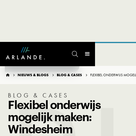

TERUG NAAR OVERZICHT
NIEUWS & BLOGS
BLOG & CASES
FLEXIBEL ONDERWIJS MOGEL




BLOG & CASES
Flexibel onderwijs
mogelijk maken:
Windesheim