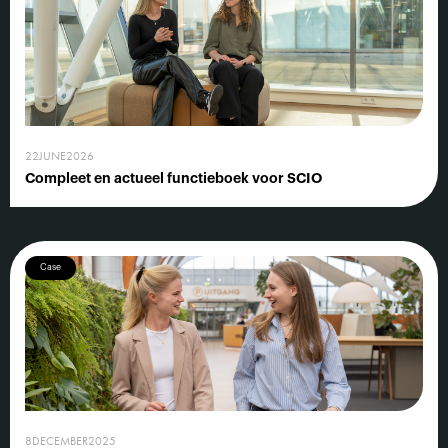
22
JUNE
2026
Compleet en actueel functieboek voor SCIO
Case
8
DECEMBER
2025