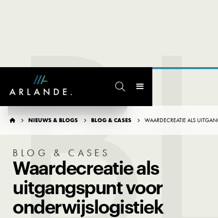
B

TERUG NAAR OVERZICHT
NIEUWS & BLOGS
BLOG & CASES
WAARDECREATIE ALS UITGA




BLOG & CASES
Waardecreatie als
uitgangspunt voor
onderwijslogistiek