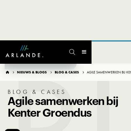

TERUG NAAR OVERZICHT
NIEUWS & BLOGS
BLOG & CASES
AGILE SAMENWERKEN BIJ K




BLOG & CASES
Agile samenwerken bij
Kenter Groendus