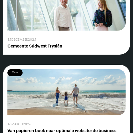
15
DECEMBER
2025
Gemeente Súdwest Fryslân
Case
16
MARCH
2026
Van papieren boek naar optimale website: de business