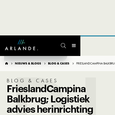

TERUG NAAR OVERZICHT
NIEUWS & BLOGS
BLOG & CASES
FRIESLANDCAMPINA BALKBRUG




BLOG & CASES
FrieslandCampina
Balkbrug; Logistiek
advies herinrichting