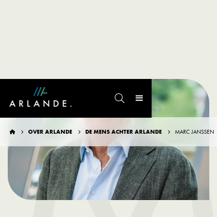
M

OVER ARLANDE
DE MENS ACHTER ARLANDE
MARC JANSSEN



