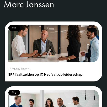
Marc Janssen
Blog
16
FEBRUARI
2026
ERP faalt zelden op IT. Het faalt op leiderschap.
Blog