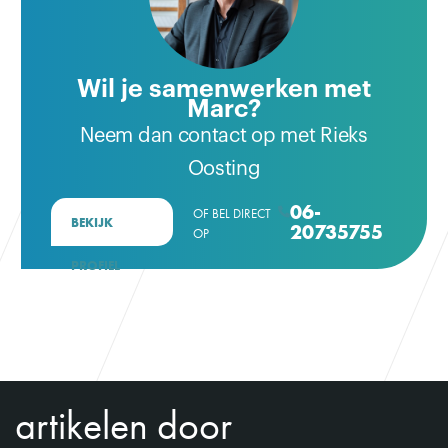
Wil je samenwerken met
Marc?
Neem dan contact op met Rieks
Oosting
06-
OF BEL DIRECT

BEKIJK
20735755
OP
PROFIEL
artikelen door