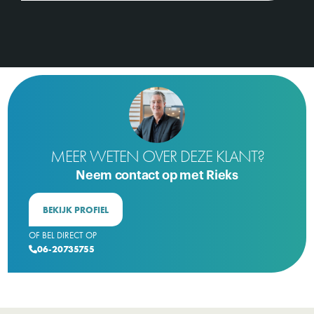
MEER WETEN OVER DEZE KLANT?
Neem contact op met Rieks
BEKIJK PROFIEL
OF BEL DIRECT OP
06-20735755
