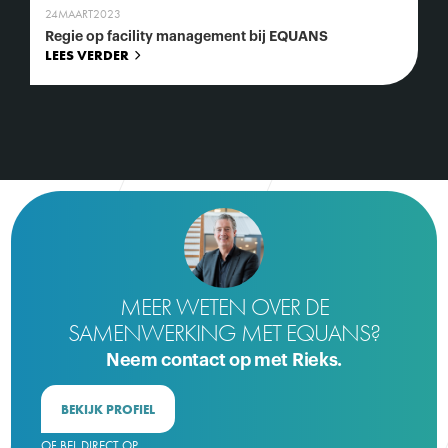
24
MAART
2023
Regie op facility management bij EQUANS
LEES VERDER
MEER WETEN OVER DE
SAMENWERKING MET EQUANS?
Neem contact op met Rieks.
BEKIJK PROFIEL
OF BEL DIRECT OP