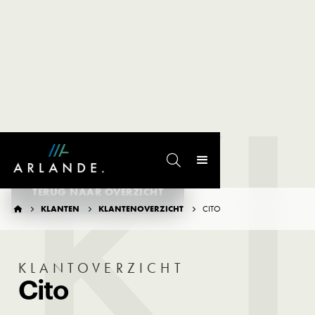
K

TERUG NAAR OVERZICHT
KLANTEN
KLANTENOVERZICHT
CITO




KLANTOVERZICHT
Cito