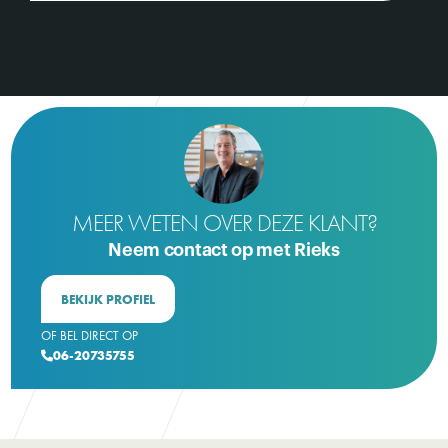
MEER WETEN OVER DEZE KLANT?
Neem contact op met Rieks
BEKIJK PROFIEL
OF BEL DIRECT OP
06-20735755
