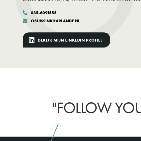
035-6091555

OBUISSINK@ARLANDE.NL

BEKIJK MIJN LINKEDIN PROFIEL
"FOLLOW YOU