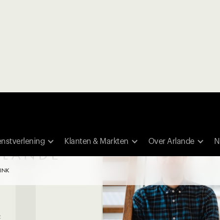
LE
enstverlening
Klanten & Markten
Over Arlande
N
RLANDE
SINK
E