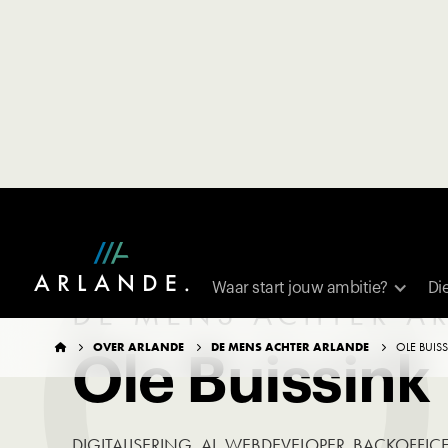
O
Waar start jouw ambitie?
Di
DE MENS ACHTER A
OVER ARLANDE
DE MENS ACHTER ARLANDE
OLE BUIS




Ole Buissink
DIGITALISERING, AI, WEBDEVELOPER. BACKOFFIC