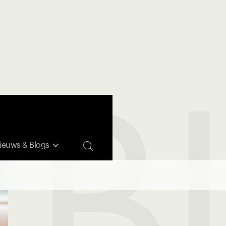
 B

ieuws & Blogs