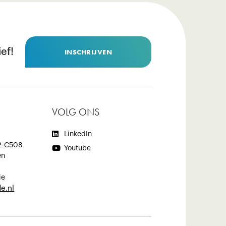
ef!
INSCHRIJVEN
VOLG ONS

LinkedIn
2-C508

Youtube
en
ie
e.nl