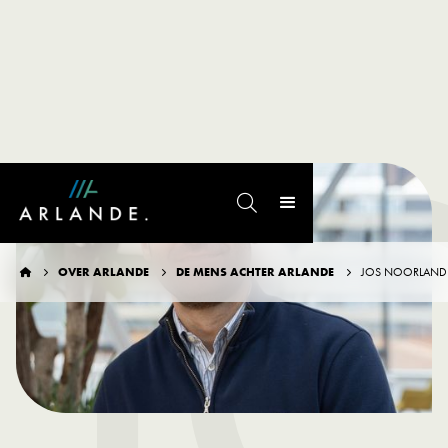
J

OVER ARLANDE
DE MENS ACHTER ARLANDE
JOS NOORLAND



