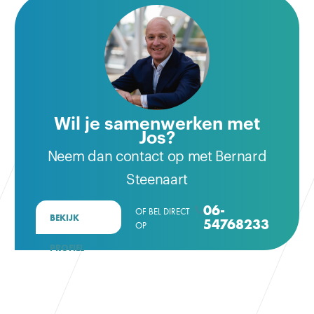
Wil je samenwerken met
Jos?
Neem dan contact op met Bernard
Steenaart
06-
OF BEL DIRECT

BEKIJK
54768233
OP
PROFIEL