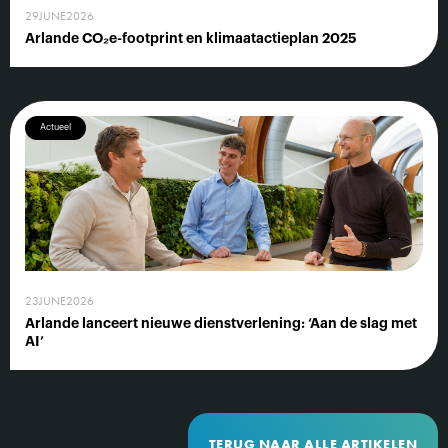
29
JUNE
2026
Arlande CO₂e-footprint en klimaatactieplan 2025
Actueel
23
JUNE
2026
Arlande lanceert nieuwe dienstverlening: ‘Aan de slag met
AI’
TERUG NAAR ALLE ARTIKELEN