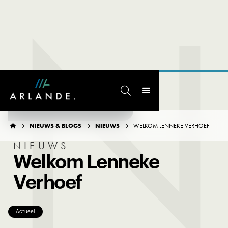
N

TERUG NAAR OVERZICHT
NIEUWS & BLOGS
NIEUWS
WELKOM LENNEKE VERHOEF




NIEUWS
Welkom Lenneke
Verhoef
Actueel