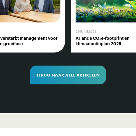
6
29
JUNE
2026
 versterkt management voor
Arlande CO₂e-footprint en
e groeifase
klimaatactieplan 2025
TERUG NAAR ALLE ARTIKELEN