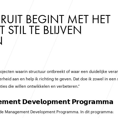
RUIT BEGINT MET HET 
 STIL TE BLIJVEN 
N
ojecten waarin structuur ontbreekt of waar een duidelijke verand
erheid aan en help ik richting te geven. Dat doe ik zowel in een 
aties die willen ontwikkelen en verbeteren.”
𝗲𝗻𝘁 𝗗𝗲𝘃𝗲𝗹𝗼𝗽𝗺𝗲𝗻𝘁 𝗣𝗿𝗼𝗴𝗿𝗮𝗺𝗺𝗮
rlande Management Development Programma. In dit programma: