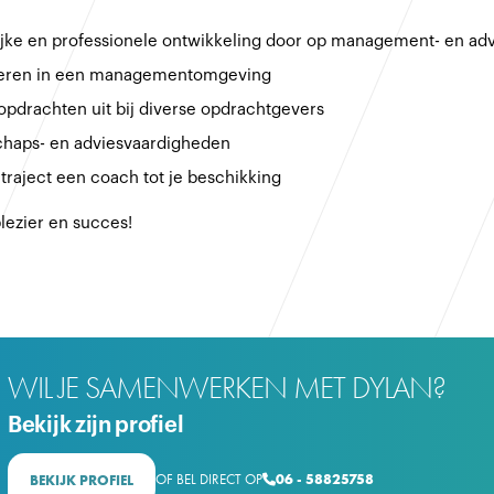
ijke en professionele ontwikkeling door op management- en ad
nteren in een managementomgeving
 opdrachten uit bij diverse opdrachtgevers
schaps- en adviesvaardigheden
traject een coach tot je beschikking
lezier en succes!
WIL JE SAMENWERKEN MET DYLAN?
Bekijk zijn profiel
OF BEL DIRECT OP
06 - 58825758
BEKIJK PROFIEL
