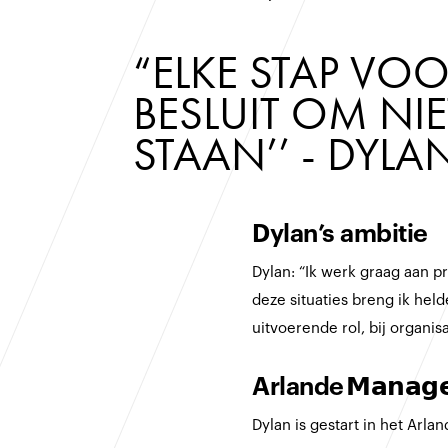
“ELKE STAP VOO
BESLUIT OM NIET
STAAN’’ - DYLA
‍Dylan’s ambitie‍
Dylan: “Ik werk graag aan pr
deze situaties breng ik held
uitvoerende rol, bij organis
Arlande 𝗠𝗮𝗻𝗮𝗴𝗲
Dylan is gestart in het A