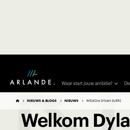
N
TERUG NAAR OVERZICHT
Waar start jouw ambitie?
Di
NIEUWS
NIEUWS & BLOGS
NIEUWS
WELKOM DYLAN SUERS




Welkom Dyla