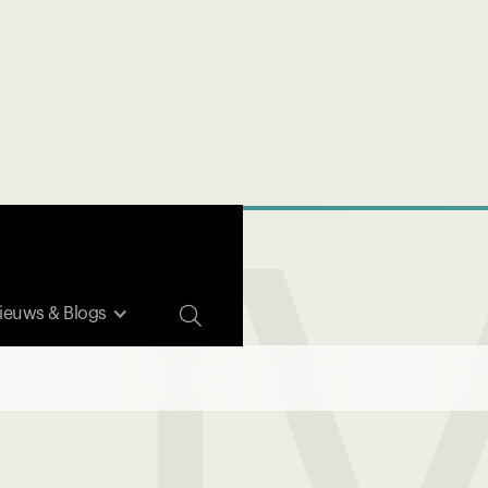
EU

ieuws & Blogs