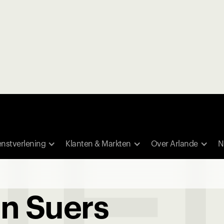
I
enstverlening
Klanten & Markten
Over Arlande
N
n Suers