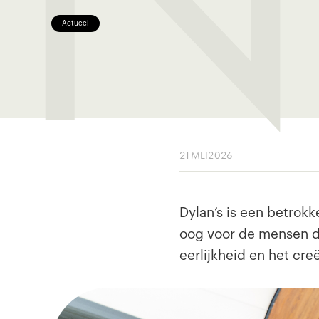
Actueel
21
MEI
2026
Dylan’s is een betrok
oog voor de mensen di
eerlijkheid en het cr