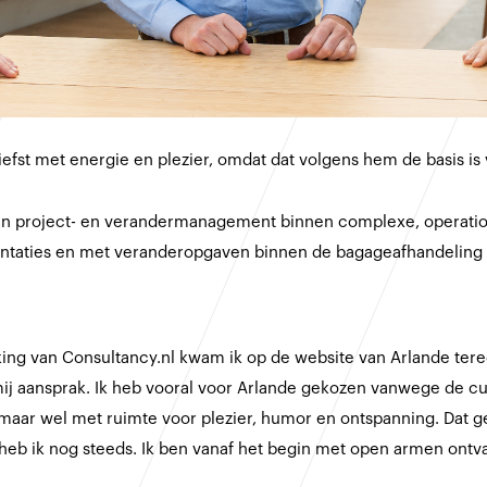
efst met energie en plezier, omdat dat volgens hem de basis is 
 in project- en verandermanagement binnen complexe, operatio
taties en met veranderopgaven binnen de bagageafhandeling 
anking van Consultancy.nl kwam ik op de website van Arlande te
aansprak. Ik heb vooral voor Arlande gekozen vanwege de cultu
aar wel met ruimte voor plezier, humor en ontspanning. Dat gev
heb ik nog steeds. Ik ben vanaf het begin met open armen ontv