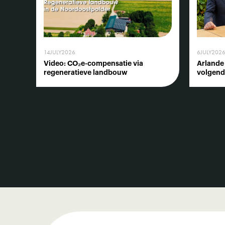
14
JULY
2026
6
JULY
202
Video: CO₂e-compensatie via
Arlande
regeneratieve landbouw
volgend