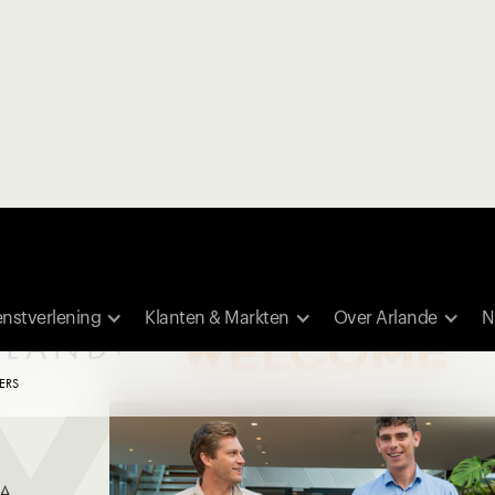
enstverlening
Klanten & Markten
Over Arlande
N
RLANDE
ERS
A