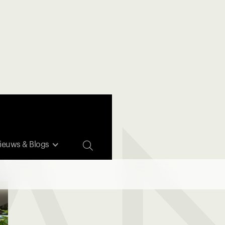

ieuws & Blogs