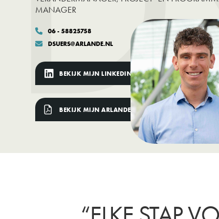
D
MANAGER
06 - 58825758

DSUERS@ARLANDE.NL

BEKIJK MIJN LINKEDIN PROFIEL
BEKIJK MIJN ARLANDE CV
“ELKE STAP V