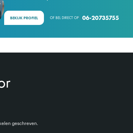
06-20735755
OF BEL DIRECT OP
BEKIJK PROFIEL

or
ikelen geschreven.