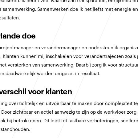
liseren. Ik hecht veel waarde aan transparantie, eerlijkheid e
e samenwerking. Samenwerken doe ik het liefst met energie en 
esultaten.
Arlande doe
 projectmanager en verandermanager en ondersteun ik organisati
. Klanten kunnen mij inschakelen voor verandertrajecten zoals
het versterken van samenwerking. Daarbij zorg ik voor structuu
en daadwerkelijk worden omgezet in resultaat.
verschil voor klanten
ing overzichtelijk en uitvoerbaar te maken door complexiteit t
Door zichtbaar en actief aanwezig te zijn op de werkvloer zorg
lak bij betrokkenen. Dit leidt tot tastbare verbeteringen, snelle
n standhouden.