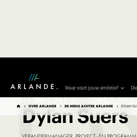
Waar start jouw ambitie?
Di
DE MENS ACHTER A
OVER ARLANDE
DE MENS ACHTER ARLANDE
DYLAN SU




Dylan Suers
VERANDERMANAGER, PROJECT- EN PROGRAMM