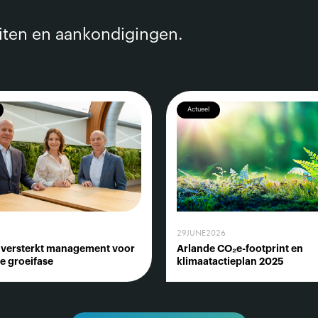
eiten en aankondigingen.
Actueel
6
29
JUNE
2026
 versterkt management voor
Arlande CO₂e-footprint en
e groeifase
klimaatactieplan 2025