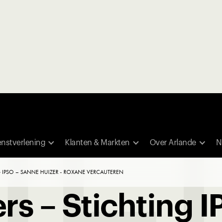
enstverlening
Klanten & Markten
Over Arlande
N
G IPSO – SANNE HUIZER - ROXANE VERCAUTEREN
rs – Stichting 