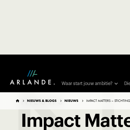
TERUG NAAR OVERZICHT
Waar start jouw ambitie?
Di
NIEUWS
NIEUWS & BLOGS
NIEUWS
IMPACT MATTERS – STICHTIN




Impact Matte