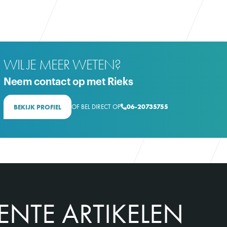
WIL JE MEER WETEN?
Neem contact op met Rieks
OF BEL DIRECT OP
06-20735755
BEKIJK PROFIEL

ENTE ARTIKELEN