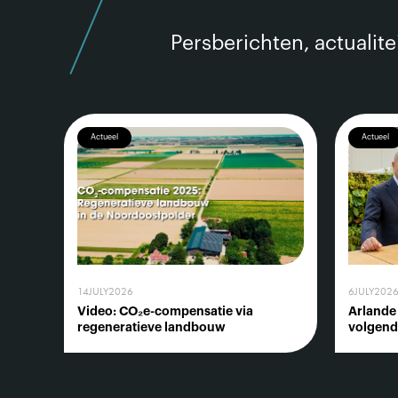
Persberichten, actualit
Actueel
Actueel
14
JULY
2026
6
JULY
202
Video: CO₂e-compensatie via
Arlande
regeneratieve landbouw
volgend