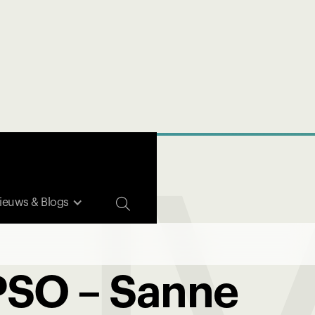

ieuws & Blogs
IPSO – Sanne