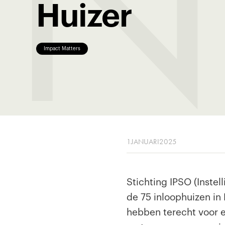
N
Huizer
Impact Matters
1
JANUARI
2025
Stichting IPSO (Instel
de 75 inloophuizen in
hebben terecht voor e