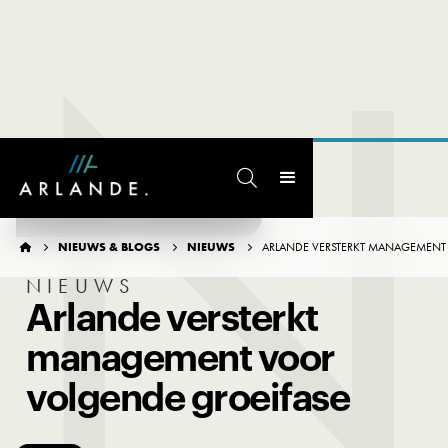
N

TERUG NAAR OVERZICHT
NIEUWS & BLOGS
NIEUWS
ARLANDE VERSTERKT MANAGEMENT




NIEUWS
Arlande versterkt
management voor
volgende groeifase