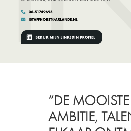
06-51749698

ISTAFFHORST@ARLANDE.NL

BEKIJK MIJN LINKEDIN PROFIEL
“DE MOOISTE
AMBITIE, TA