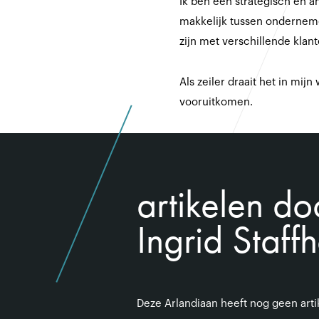
Ik ben een strategisch en a
makkelijk tussen ondernem
zijn met verschillende kla
Als zeiler draait het in mi
vooruitkomen.
artikelen do
Ingrid Staffh
Deze Arlandiaan heeft nog geen art