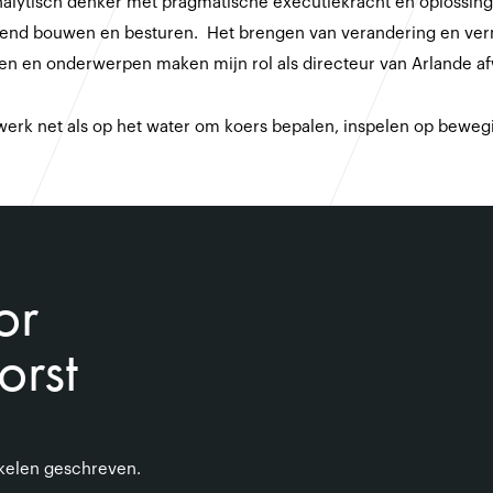
nalytisch denker met pragmatische executiekracht en oplossing
end bouwen en besturen. Het brengen van verandering en ver
nten en onderwerpen maken mijn rol als directeur van Arlande a
jn werk net als op het water om koers bepalen, inspelen op bewe
or
orst
ikelen geschreven.