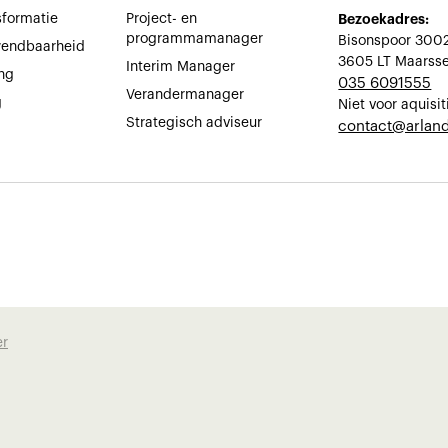
sformatie
Project- en
Bezoekadres:
programmamanager
Bisonspoor 300
wendbaarheid
3605 LT Maarss
Interim Manager
ing
035 6091555
Verandermanager
g
Niet voor aquisit
Strategisch adviseur
‍contact@arland
er