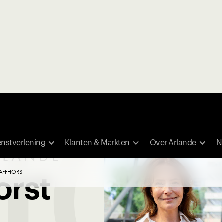
NG
enstverlening
Klanten & Markten
Over Arlande
N
RLANDE
TAFFHORST
orst