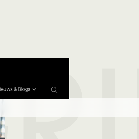
RI

ieuws & Blogs