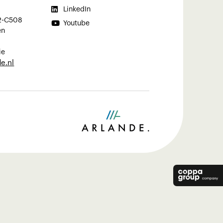

LinkedIn
2-C508

Youtube
en
ie
e.nl