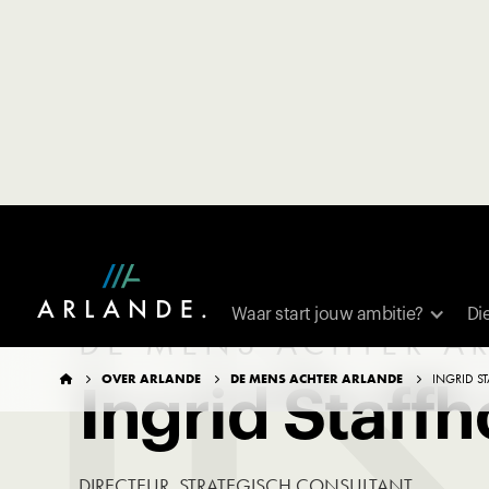
I
Waar start jouw ambitie?
Di
DE MENS ACHTER A
OVER ARLANDE
DE MENS ACHTER ARLANDE
INGRID S




Ingrid Staffh
DIRECTEUR, STRATEGISCH CONSULTANT