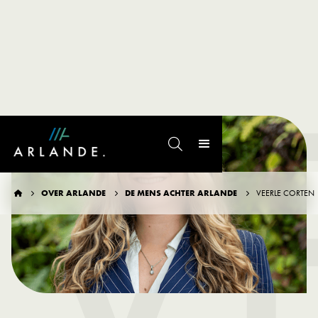
V

OVER ARLANDE
DE MENS ACHTER ARLANDE
VEERLE CORTEN



