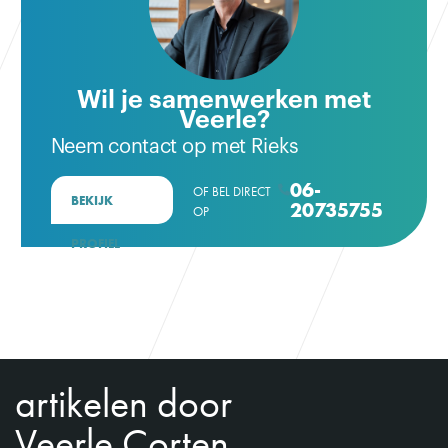
Wil je samenwerken met
Veerle?
Neem contact op met Rieks
06-
OF BEL DIRECT

BEKIJK
20735755
OP
PROFIEL
artikelen door
Veerle Corten