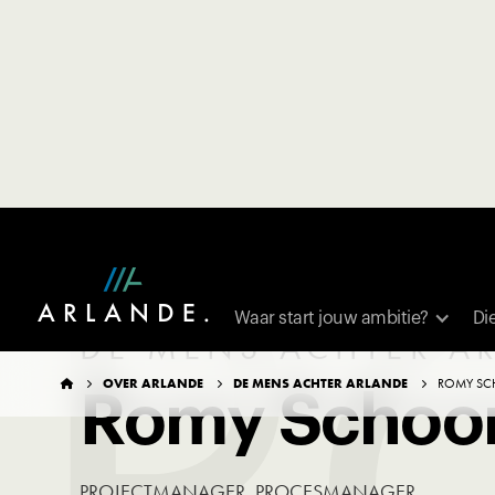
R
Waar start jouw ambitie?
Di
DE MENS ACHTER A
OVER ARLANDE
DE MENS ACHTER ARLANDE
ROMY SC




Romy Schoor
PROJECTMANAGER, PROCESMANAGER