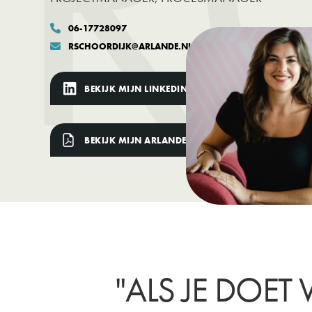
06-17728097

RSCHOORDIJK@ARLANDE.NL

BEKIJK MIJN LINKEDIN PROFIEL
BEKIJK MIJN ARLANDE CV
"ALS JE DOET 