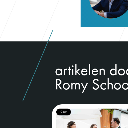
artikelen do
Romy Schoor
Case