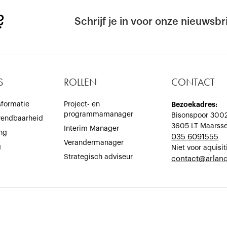
?
Schrijf je in voor onze nieuwsbri
S
ROLLEN
CONTACT
sformatie
Project- en
Bezoekadres:
programmamanager
Bisonspoor 300
wendbaarheid
3605 LT Maarss
Interim Manager
ing
035 6091555
Verandermanager
g
Niet voor aquisit
Strategisch adviseur
‍contact@arland