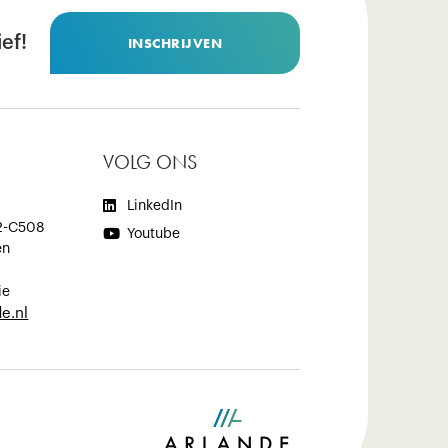
ef!
INSCHRIJVEN
VOLG ONS

LinkedIn
2-C508

Youtube
en
ie
e.nl