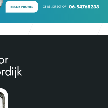
06-54768233
OF BEL DIRECT OP
BEKIJK PROFIEL

or
dijk