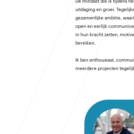
De mindset die ik tijdens he
uitdaging en groei. Tegelijk
gezamenlijke ambitie, waari
open en eerlijk communicer
in hun kracht zetten, motive
bereiken.
Ik ben enthousiast, commun
meerdere projecten tegelijk