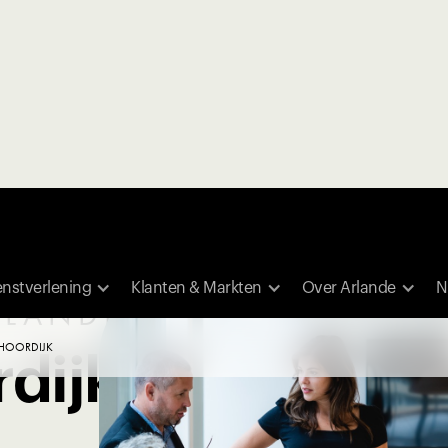
OM
enstverlening
Klanten & Markten
Over Arlande
N
RLANDE
HOORDIJK
dijk