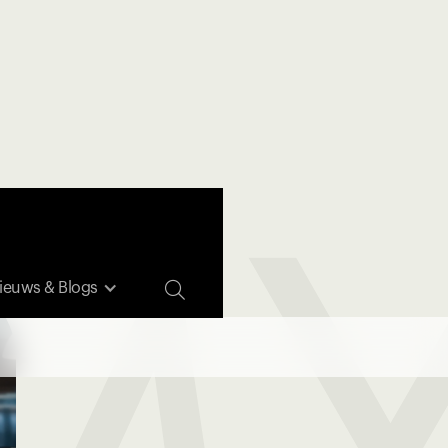
Y

ieuws & Blogs