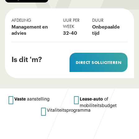
AFDELING
UUR PER
DUUR
WEEK
Management en
Onbepaalde
advies
32-40
tijd
Is dit 'm?
DIRECT SOLLICITEREN


Vaste
Lease-auto
aanstelling
of
mobiliteitsbudget

Vitaliteitsprogramma