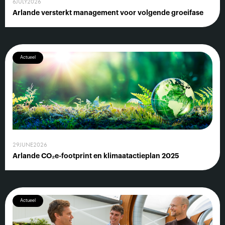
6
JULY
2026
Arlande versterkt management voor volgende groeifase
Actueel
29
JUNE
2026
Arlande CO₂e-footprint en klimaatactieplan 2025
Actueel