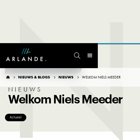
N

TERUG NAAR OVERZICHT
NIEUWS & BLOGS
NIEUWS
WELKOM NIELS MEEDER




NIEUWS
Welkom Niels Meeder
Actueel