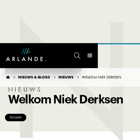
N

TERUG NAAR OVERZICHT
NIEUWS & BLOGS
NIEUWS
WELKOM NIEK DERKSEN




NIEUWS
Welkom Niek Derksen
Actueel