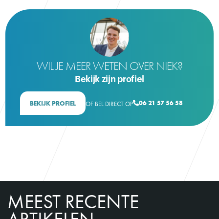
WIL JE MEER WETEN OVER NIEK?
Bekijk zijn profiel
06 21 57 56 58
BEKIJK PROFIEL
OF BEL DIRECT OP

MEEST RECENTE