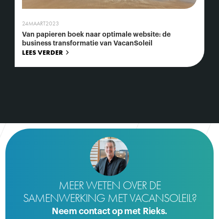
24
MAART
2023
Van papieren boek naar optimale website: de
business transformatie van VacanSoleil
LEES VERDER
MEER WETEN OVER DE
SAMENWERKING MET VACANSOLEIL?
Neem contact op met Rieks.