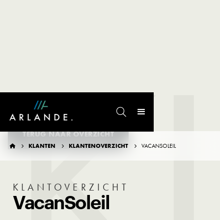
K

TERUG NAAR OVERZICHT
KLANTEN
KLANTENOVERZICHT
VACANSOLEIL




KLANTOVERZICHT
VacanSoleil