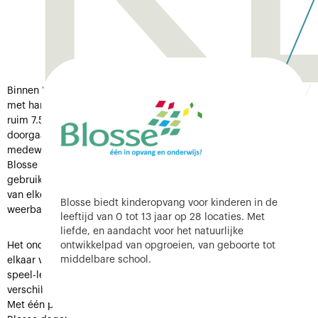
Binnen Blosse zijn zo’n 1.200 medewerkers werkzaam, die zich
met hart en ziel inzetten om de opvang en het onderwijs voor
ruim 7.500 kinderen te verzorgen. Omdat zij geloven in de
doorgaande lijn voor kinderen van 0 tot 13 jaar, werken hun
medewerkers vanuit onderwijs en opvang nauw samen in de
Blosse kindcentra en op het servicebureau. Met een open vizier
gebruiken ze de aangeboren nieuwsgierigheid. Samen leren ze
van elke stap en bouwen ze aan een wereld vol gelukkige en
Blosse biedt kinderopvang voor kinderen in de
weerbare kinderen.
leeftijd van 0 tot 13 jaar op 28 locaties. Met
liefde, en aandacht voor het natuurlijke
ontwikkelpad van opgroeien, van geboorte tot
Het onderwijs en kinderopvang van Blosse zijn inhoudelijk met
middelbare school.
elkaar verbonden. Dat maakt van elk kindcentrum een echt
speel-leercentrum voor ieder kind. Bij Blosse maken ze het
verschil voor de kinderen die aan hun zorg zijn toevertrouwd.
Met één pedagogische visie creëren alle medewerkers van