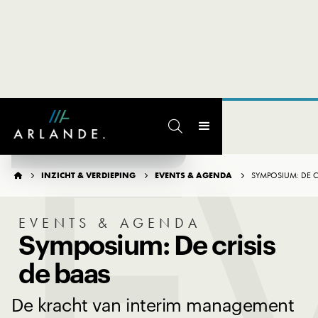
E

TERUG NAAR OVERZICHT
INZICHT & VERDIEPING
EVENTS & AGENDA
SYMPOSIUM: DE C




EVENTS & AGENDA
Symposium: De crisis
de baas
De kracht van interim management