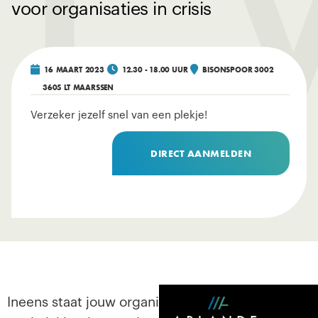
voor organisaties in crisis



16
MAART
2023
12.30 - 18.00 UUR
BISONSPOOR 3002
3605 LT
MAARSSEN
Verzeker jezelf snel van een plekje!
DIRECT AANMELDEN
Ineens staat jouw organisatie voor een nieuwe