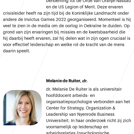
benoeming tot de Orde van Oranje-Nassau
en de US Legion of Merit. Deze ervaren
crisisleider heeft na zijn tijd bij de Koninklijke Landmacht onder
andere de Invictus Games 2022 georganiseerd. Momenteel is hij
veel te zien in de media om de oorlog in Oekraïne te duiden. Op
grond van zijn ervaringen bij missies en de kwetsbaarheid die
hij daarbij heeft ervaren, zal hij delen wat in zijn ogen cruciaal is
voor effectief leiderschap en welke rol de kracht van de mens
daarin speelt.
Melanie de Ruiter,
dr.
dr. Melanie De Ruiter is als universitair
hoofddocent arbeids- en
organisatiepsychologie verbonden aan het
Center for Strategy, Organization &
Leadership van Nyenrode Business
Universiteit. In haar onderzoek richt zij zich
voornamelijk op leiderschap en
arbeidsrelaties (psychologische