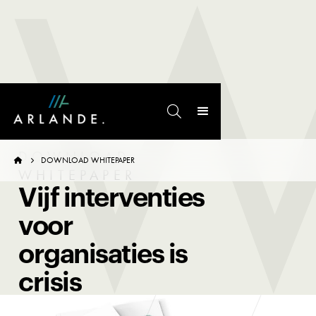
W

DOWNLOAD
DOWNLOAD WHITEPAPER


WHITEPAPER
Vijf interventies
voor
organisaties is
crisis